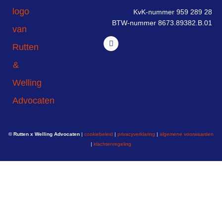
KvK-nummer 959 289 28
BTW-nummer 8673.89382.B.01
© Rutten x Welling Advocaten
|
cookiebeleid
|
privacyverklaring
|
algemene voorwaarden
|
klachtenregeling