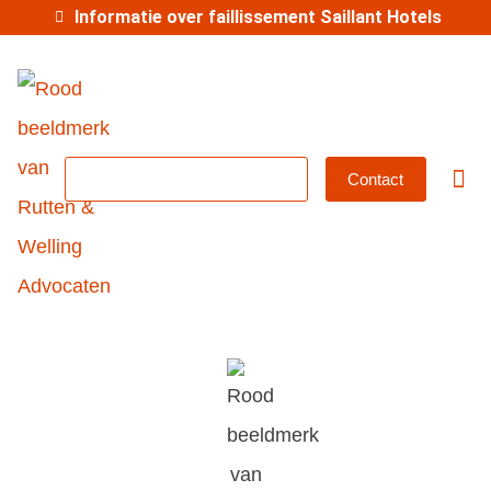
Informatie over faillissement Saillant Hotels
MKB-abonnement
Contact
Betrok