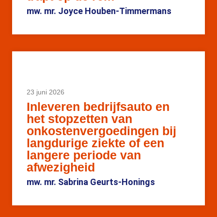
mw. mr. Joyce Houben-Timmermans
23 juni 2026
Inleveren bedrijfsauto en
het stopzetten van
onkostenvergoedingen bij
langdurige ziekte of een
langere periode van
afwezigheid
mw. mr. Sabrina Geurts-Honings