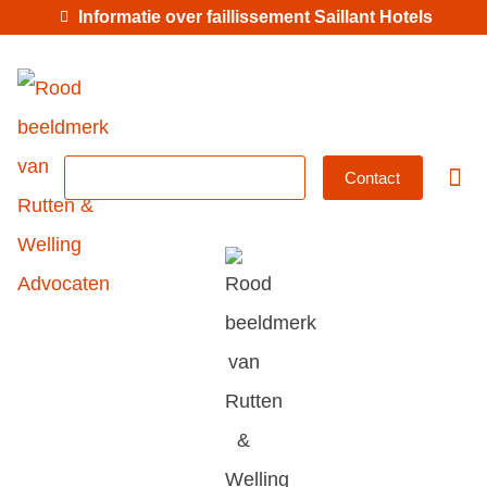
Informatie over faillissement Saillant Hotels
MKB-abonnement
Contact
Betrok