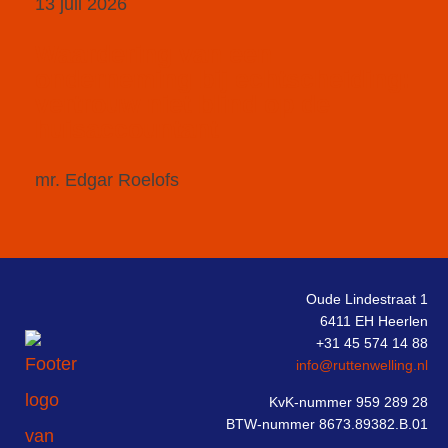
13 juli 2026
Waardering van een
onderneming bij echtscheiding:
vertrouw niet blind op de
huisaccountant
mr. Edgar Roelofs
Oude Lindestraat 1
6411 EH Heerlen
+31 45 574 14 88
info@ruttenwelling.nl
KvK-nummer 959 289 28
BTW-nummer 8673.89382.B.01