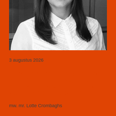
3 augustus 2026
Ex-vriendin verliest gezag over
kinderen: “Een gezagsdrager
moet weten wat er in het leven
van de kinderen speelt”
mw. mr. Lotte Crombaghs