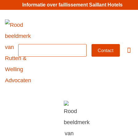
Informatie over faillissement Saillant Hotels
MKB-abonnement
Contact
Betrok