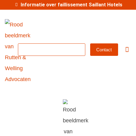
Informatie over faillissement Saillant Hotels
MKB-abonnement
Contact
Betrok