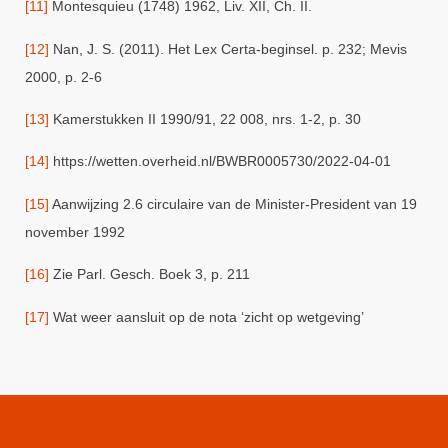
[11]
Montesquieu (1748) 1962, Liv. XII, Ch. II.
[12]
Nan, J. S. (2011). Het Lex Certa-beginsel. p. 232; Mevis
2000, p. 2-6
[13]
Kamerstukken II 1990/91, 22 008, nrs. 1-2, p. 30
[14]
https://wetten.overheid.nl/BWBR0005730/2022-04-01
[15]
Aanwijzing 2.6 circulaire van de Minister-President van 19
november 1992
[16]
Zie Parl. Gesch. Boek 3, p. 211
[17]
Wat weer aansluit op de nota ‘zicht op wetgeving’