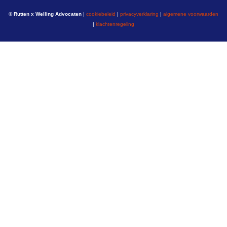
© Rutten x Welling Advocaten
|
cookiebeleid
|
privacyverklaring
|
algemene voorwaarden
|
klachtenregeling