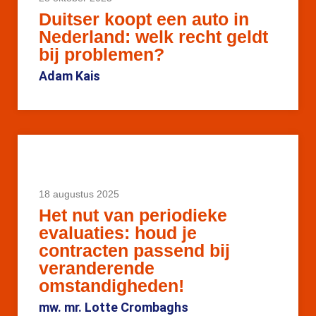
Duitser koopt een auto in
Nederland: welk recht geldt
bij problemen?
Adam Kais
18 augustus 2025
Het nut van periodieke
evaluaties: houd je
contracten passend bij
veranderende
omstandigheden!
mw. mr. Lotte Crombaghs