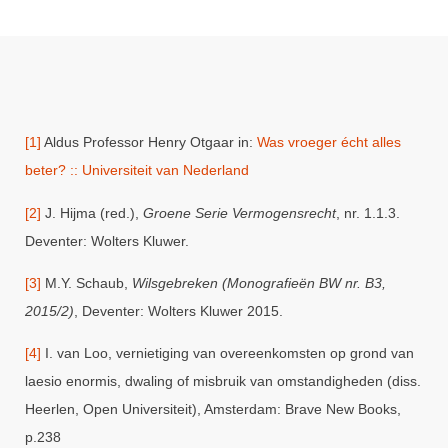
[1]
Aldus Professor Henry Otgaar in:
Was vroeger écht alles
beter? :: Universiteit van Nederland
[2]
J. Hijma (red.),
Groene Serie Vermogensrecht
, nr. 1.1.3.
Deventer: Wolters Kluwer.
[3]
M.Y. Schaub,
Wilsgebreken (Monografieën BW nr. B3,
2015/2)
, Deventer: Wolters Kluwer 2015.
[4]
I. van Loo, vernietiging van overeenkomsten op grond van
laesio enormis, dwaling of misbruik van omstandigheden (diss.
Heerlen, Open Universiteit), Amsterdam: Brave New Books,
p.238