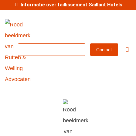
Informatie over faillissement Saillant Hotels
MKB-abonnement
Contact
Betrok