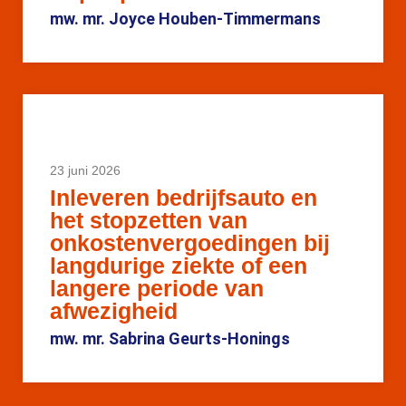
mw. mr. Joyce Houben-Timmermans
23 juni 2026
Inleveren bedrijfsauto en
het stopzetten van
onkostenvergoedingen bij
langdurige ziekte of een
langere periode van
afwezigheid
mw. mr. Sabrina Geurts-Honings